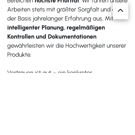
Bereichen
höchste Priorität
. Wir führen unsere
Arbeiten stets mit größter Sorgfalt und auf
der Basis jahrelanger Erfahrung aus. Mit
intelligenter Planung, regelmäßigen
Kontrollen und Dokumentationen
gewährleisten wir die Hochwertigkeit unserer
Produkte.
Vertrauen ist gut – ein konkreter
Qualitätsnachweis
noch besser. Damit
unsere hohen Ansprüche an unsere Arbeit
und Produkte auch für den Kunden
transparent werden, orientieren wir uns an
den Normvorgaben von
ISO 9001:2015
.
Damit wird ein
gleichbleibend hoher